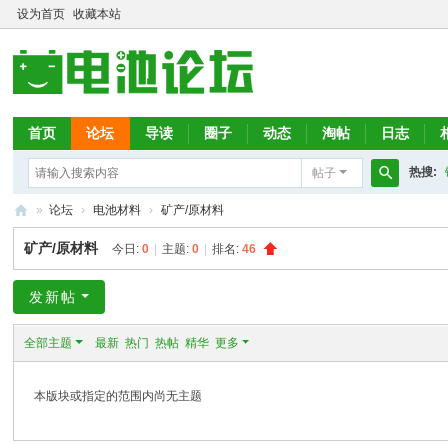
设为首页
收藏本站
首页
论坛
导读
圈子
动态
淘帖
日志
热搜:
帖子
搜
»
论坛
›
电池材料
›
矿产/原材料
索
电
矿产/原材料
今日:
0
|
主题:
0
|
排名:
46
池
论
发新帖
坛
全部主题
最新
热门
热帖
精华
更多
本版块或指定的范围内尚无主题