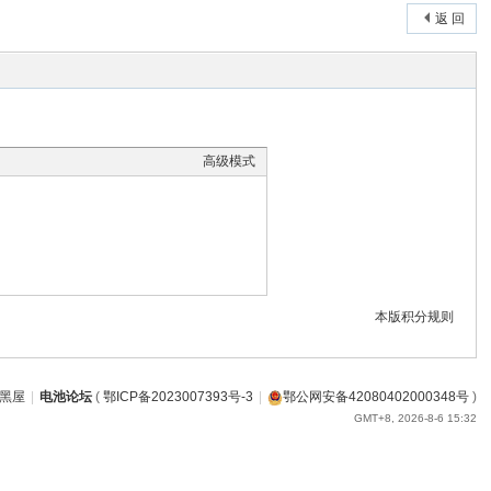
返 回
高级模式
本版积分规则
黑屋
|
电池论坛
(
鄂ICP备2023007393号-3
|
鄂公网安备42080402000348号
)
GMT+8, 2026-8-6 15:32