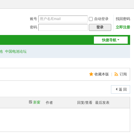
账号
自动登录
找回密码
密码
立即注册
登录
快捷导航
池
中国电池论坛
收藏本版
|
订阅
返 回
新窗
作者
回复/查看
最后发表