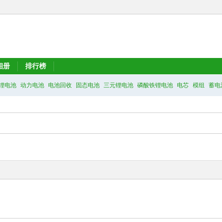
相册
排行榜
锂电池
动力电池
电池回收
固态电池
三元锂电池
磷酸铁锂电池
电芯
模组
蓄电